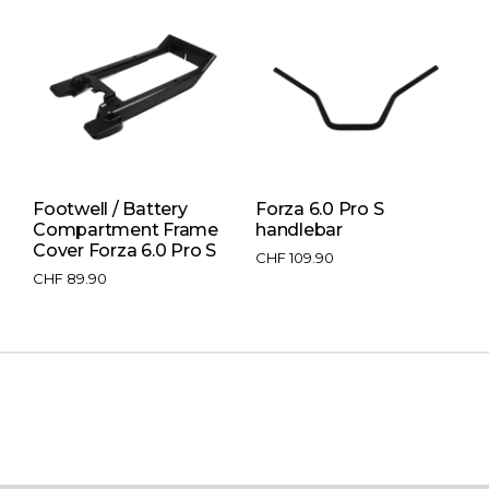
Footwell / Battery
Forza 6.0 Pro S
T
Compartment Frame
handlebar
P
Cover Forza 6.0 Pro S
CHF
109.90
C
CHF
89.90