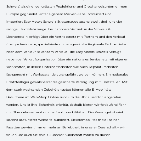
Schweiz) als einer der grössten Produktions- und Grosshandelsunternehmen
Europas gegründet. Unter eigenem Marken-Label produziert und
importiert Easy Motors Schweiz Strassenzugelassene zwei-, drei- und vier-
rädrige Elektrofahrzeuge. Der nationale Vertrieb in der Schweiz &
Liechtenstein, erfolgt über ein Vertriebsnetz mit Partnern und den Verkauf
über professionelle, spezialisierte und ausgewählte Regionale Fachbetriebe.
Nach dem Verkauf ist vor dem Verkauf – die Easy Motors Schweiz verfügt
neben der Verkaufsorganisation über ein nationales Servicenetz mit eigenen
Werkstätten, in denen Unterhaltsarbeiten wie auch Reparaturarbeiten
fachgerecht mit Werksgarantie durchgeführt werden können. Ein nationales
Ersatzteillager gewährleistet die gesicherte Versorgung mit Ersatzteilen. Mit
dem stark wachsenden Zubehörangebot können alle E-Mobilitäts-
Bedürfnisse im Web-Shop Online rund um die Uhr zusätzlich abgerufen
werden. Uns ist Ihre Sicherheit prioritär, deshalb bieten wir fortlaufend Fahr-
und Theoriekurse rund um die Elektromobilität an. Das Kursangebot wird
laufend auf unserer Webseite publiziert. Elektromobilität mit all seinen
Facetten gewinnt immer mehr an Beliebtheit in unserer Gesellschaft – wir
freuen uns auch Sie bald zu unserer Kundschaft zählen zu dürfen.