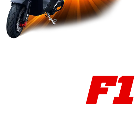
Der schnellste City Go
Allerzeiten!
FORZA CITY GO
F1
AB
2'990.-