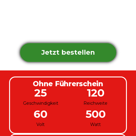
Grosses XXL CarPlay
Samsung Lithium Batterie
Geschwindigkeit bis zu 25-80 km
Jetzt bestellen
Ohne Führerschein
25
120
Geschwindigkeit
Reichweite
60
500
Volt
Watt