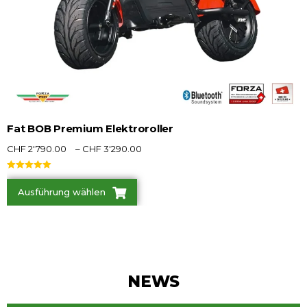
Fat BOB Premium Elektroroller
CHF
2'790.00
–
CHF
3'290.00
Bewertet mit
5.00
von 5
Ausführung wählen
NEWS