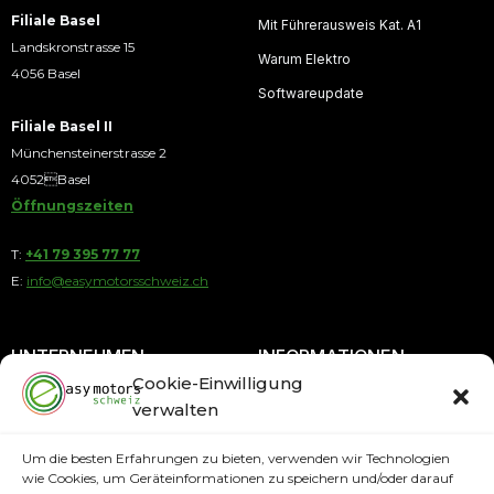
Filiale Basel
Mit Führerausweis Kat. A1
Landskronstrasse 15
Warum Elektro
4056 Basel
Softwareupdate
Filiale Basel II
Münchensteinerstrasse 2
4052Basel
Öffnungszeiten
T:
+41 79 395 77 77
E:
info@easymotorsschweiz.ch
UNTERNEHMEN
INFORMATIONEN
Cookie-Einwilligung
verwalten
Über uns
Blog
Kontakt
Ratenkauf
Um die besten Erfahrungen zu bieten, verwenden wir Technologien
wie Cookies, um Geräteinformationen zu speichern und/oder darauf
AGB
Service