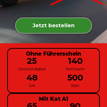
Jetzt bestellen
Ohne Führerschein
25
140
Geschwindigkeit
Reichweite
48
500
Volt
Watt
Mit Kat A1
65
90