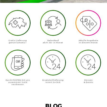
Gratis Lieferung
Ratenkauf
Aktulle Angebote
ganze Schweiz !
ab Fr. 50.- in Monat
in diesem Monat
Durch POSTEN mit uns
Ersatzteillieferung
Messen
zusammen! Geld
innert 24 Std.
& Events
verdienen!
BLOG