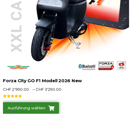
Forza City GO F1 Modell 2026 New
CHF
2'990.00
–
CHF
3'290.00
Bewertet mit
5.00
von 5
Ausführung wählen