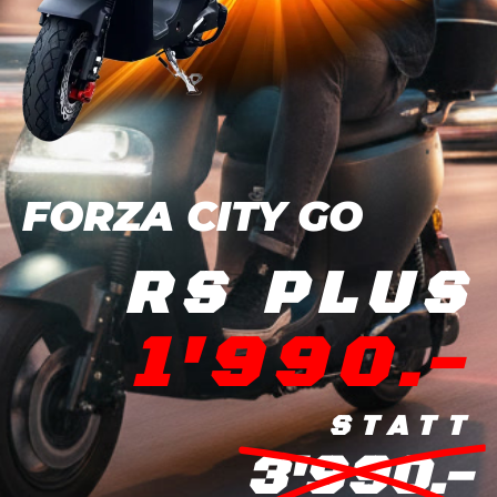
FORZA CITY GO
RS PLUS
1'990.-
STATT
3'990.-