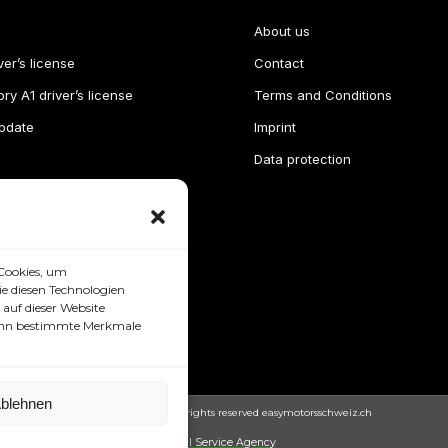
About us
ver’s license
Contact
ry A1 driver’s license
Terms and Conditions
pdate
Imprint
Data protection
Cookies, um
e diesen Technologien
auf dieser Website
 kann bestimmte Merkmale
blehnen
Copyright © 2024. All rights reserved easymotorsschweiz.ch
Full Service Agency