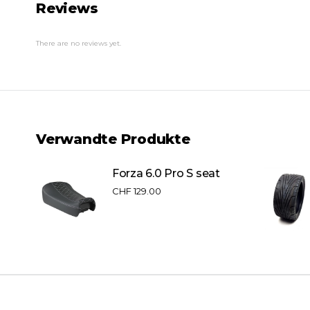
Reviews
There are no reviews yet.
Verwandte Produkte
Forza 6.0 Pro S seat
0
CHF
129.00