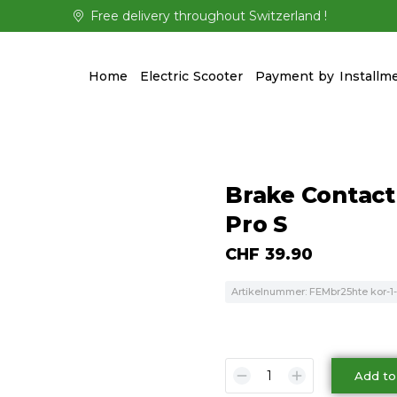
Free delivery throughout Switzerland !
Home
Electric Scooter
Payment by Installm
Brake Contact 
Pro S
CHF
39.90
Artikelnummer: FEMbr25hte kor-1-
Add to