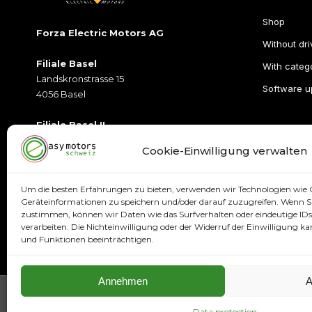
Shop
Forza Electric Motors AG
Without dri
Filiale Basel
With catego
Landskronstrasse 15
Software u
4056 Basel
Filiale Basel II
Münchensteinerstrasse 2
Cookie-Einwilligung verwalten
4052Basel
Öffnungszeiten
Um die besten Erfahrungen zu bieten, verwenden wir Technologien wie 
T:
+41 79 395 77 77
Geräteinformationen zu speichern und/oder darauf zuzugreifen. Wenn Si
zustimmen, können wir Daten wie das Surfverhalten oder eindeutige IDs 
E:
info@easymotorsschweiz.ch
verarbeiten. Die Nichteinwilligung oder der Widerruf der Einwilligung
und Funktionen beeinträchtigen.
Annehmen
A
Data protection