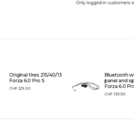
Only logged in customers w
Original tires 215/40/13
Bluetooth wi
Forza 6.0 Pro S
panel and s
Forza 6.0 Pr
CHF
129.00
CHF
139.90