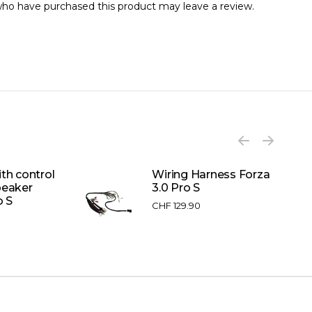
ho have purchased this product may leave a review.
th control
Wiring Harness Forza
peaker
3.0 Pro S
o S
CHF
129.90