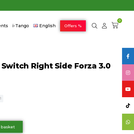
0
ents
i-Tango
English
Offers %
Switch Right Side Forza 3.0
1
 basket