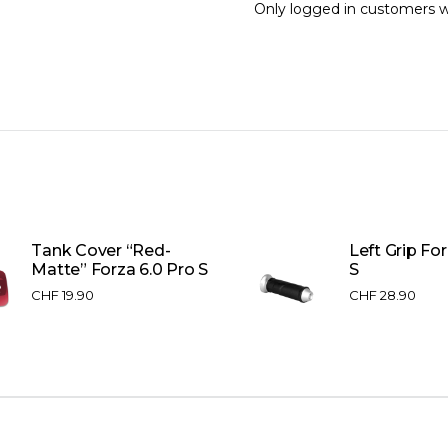
Only logged in customers w
Tank Cover “Red-
Left Grip For
Matte” Forza 6.0 Pro S
S
CHF
19.90
CHF
28.90