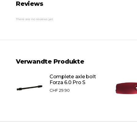
Reviews
There are no reviews yet.
Verwandte Produkte
d
Complete axle bolt
S
Forza 6.0 Pro S
CHF
29.90