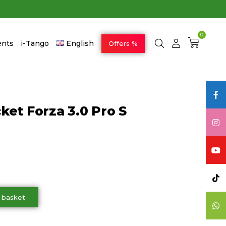
0
ents
i-Tango
English
Offers %
ket Forza 3.0 Pro S
 basket