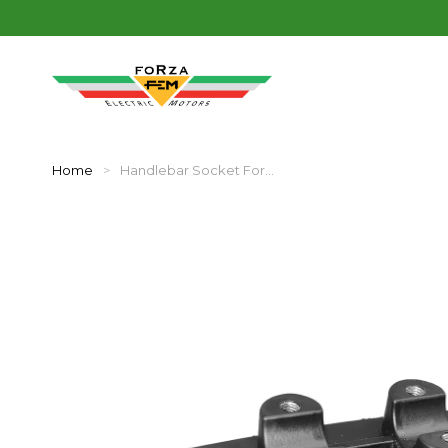
Home
Handlebar Socket For…
You are here: