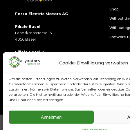
Shop
Forza Electric Motors AG
Without dri
Filiale Basel
With catego
Landskronstrasse 15
Software u
4056 Basel
Filiale Basel II
Münchensteinerstrasse 2
Cookie-Einwilligung verwalten
4052Basel
Öffnungszeiten
Um die besten Erfahrungen zu bieten, verwenden wir Technologien wie 
T:
+41 79 395 77 77
Geräteinformationen zu speichern und/oder darauf zuzugreifen. Wenn Si
zustimmen, können wir Daten wie das Surfverhalten oder eindeutige IDs 
E:
info@easymotorsschweiz.ch
verarbeiten. Die Nichteinwilligung oder der Widerruf der Einwilligung
und Funktionen beeinträchtigen.
Annehmen
A
Data protection