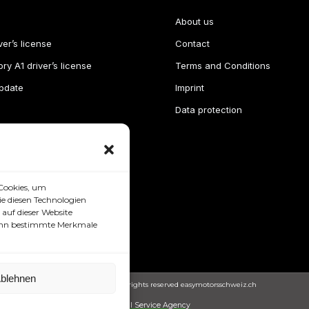
About us
ver’s license
Contact
ry A1 driver’s license
Terms and Conditions
pdate
Imprint
Data protection
Cookies, um
e diesen Technologien
auf dieser Website
 kann bestimmte Merkmale
blehnen
Copyright © 2024. All rights reserved easymotorsschweiz.ch
Full Service Agency