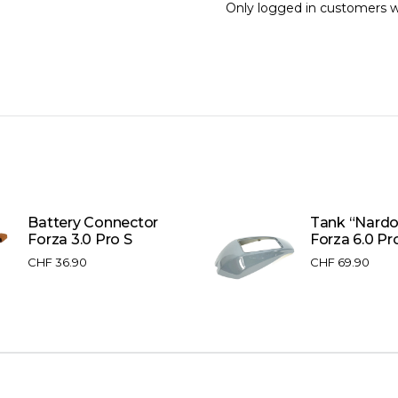
Only logged in customers w
Battery Connector
Tank “Nardo
Forza 3.0 Pro S
Forza 6.0 Pr
CHF
36.90
CHF
69.90