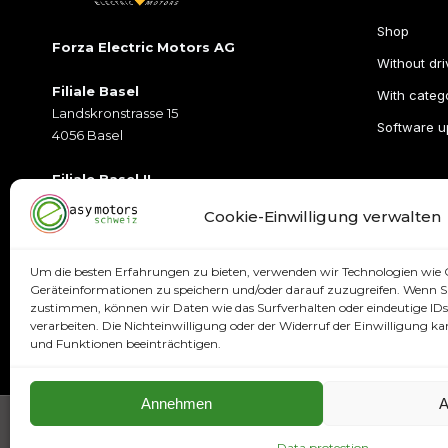
Shop
Forza Electric Motors AG
Without dri
Filiale Basel
With catego
Landskronstrasse 15
Software u
4056 Basel
Filiale Basel II
Münchensteinerstrasse 2
Cookie-Einwilligung verwalten
4052Basel
Öffnungszeiten
Um die besten Erfahrungen zu bieten, verwenden wir Technologien wie 
T:
+41 79 395 77 77
Geräteinformationen zu speichern und/oder darauf zuzugreifen. Wenn Si
zustimmen, können wir Daten wie das Surfverhalten oder eindeutige IDs 
E:
info@easymotorsschweiz.ch
verarbeiten. Die Nichteinwilligung oder der Widerruf der Einwilligung
und Funktionen beeinträchtigen.
Annehmen
A
Data protection