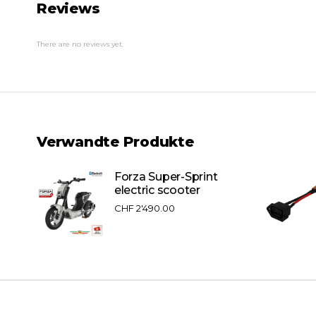
Reviews
There are no reviews yet.
Verwandte Produkte
Pro
Forza Super-Sprint
electric scooter
CHF
2'490.00