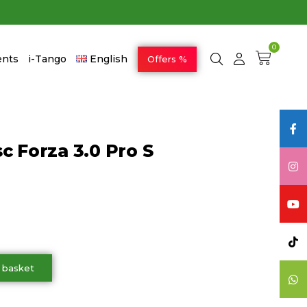
0
ents
i-Tango
English
Offers %
c Forza 3.0 Pro S
 basket