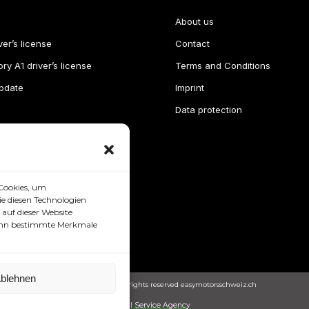
About us
ver’s license
Contact
ry A1 driver’s license
Terms and Conditions
pdate
Imprint
Data protection
Cookies, um
e diesen Technologien
auf dieser Website
 kann bestimmte Merkmale
blehnen
Copyright © 2024. All rights reserved easymotorsschweiz.ch
Full Service Agency