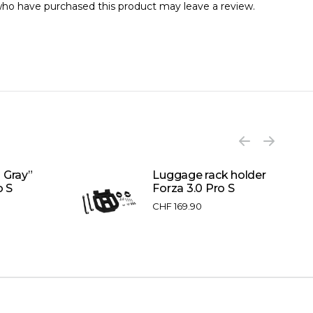
ho have purchased this product may leave a review.
 Gray”
Luggage rack holder
o S
Forza 3.0 Pro S
CHF
169.90