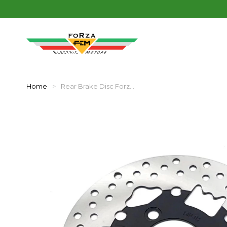
Home
Rear Brake Disc Forz…
You are here: