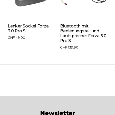
Lenker Sockel Forza
Bluetooth mit
V
3.0 Pro S
Bedienungsteil und
F
Lautsprecher Forza 6.0
CHF
49.00
C
Pro S
CHF
139.90
Newsletter