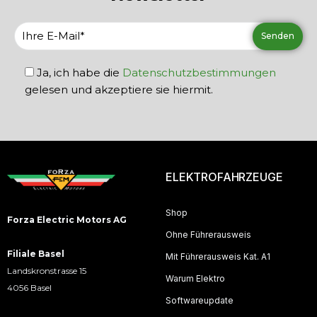
Ja, ich habe die
Datenschutzbestimmungen
gelesen und akzeptiere sie hiermit.
ELEKTROFAHRZEUGE
Shop
Forza Electric Motors AG
Ohne Führerausweis
Filiale Basel
Mit Führerausweis Kat. A1
Landskronstrasse 15
Warum Elektro
4056 Basel
Softwareupdate