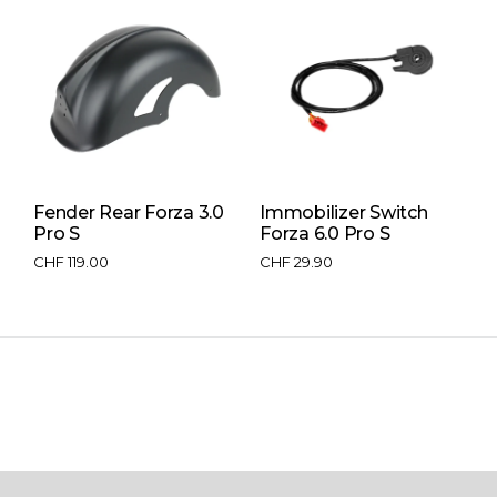
Fender Rear Forza 3.0
Immobilizer Switch
F
Pro S
Forza 6.0 Pro S
h
CHF
119.00
CHF
29.90
C