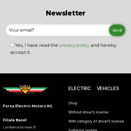
Newsletter
Yes, I have read the
privacy policy
and hereby
accept it.
ELECTRIC VEHICLES
Shop
Forza Electric Motors AG
Without driver’s license
Filiale Basel
With category A1 driver’s license
Landskronstrasse 15
Software update