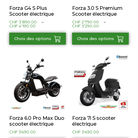
Forza G4 S Plus
Forza 3.0 S Premium
Scooter électrique
Scooter électrique
CHF
3'890.00
–
CHF
2'790.00
–
CHF
4'190.00
CHF
3'290.00
Choix des options
Choix des options
Forza 6.0 Pro Max Duo
Forza 7i S scooter
scooter électrique
électrique
CHF
5'490.00
CHF
3'490.00