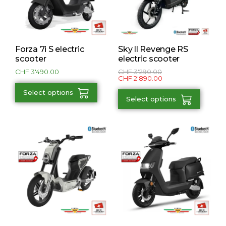
Forza 7i S electric
Sky ll Revenge RS
scooter
electric scooter
CHF
3'490.00
CHF
3'290.00
CHF
2'890.00
Select options
Select options