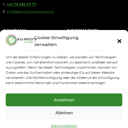
T:
+41 79 395 77 77
E:
info@easymotorsschweiz.ch
COMPANY
INFORMATION
Cookie-Einwilligung
verwalten
About us
Payment by Installments
Contact
Payment methods
Um die besten Erfahrungen zu bieten, verwenden wir Technologien
wie Cookies, um Geräteinformationen zu speichern und/oder darauf
Terms and Conditions
Shipping Information
zuzugreifen. Wenn Sie diesen Technologien zustimmen, können wir
Imprint
Daten wie das Surfverhalten oder eindeutige IDs auf dieser Website
PAYMENT METHODS
verarbeiten. Die Nichteinwilligung oder der Widerruf der Einwilligung
Data protection
kann bestimmte Merkmale und Funktionen beeinträchtigen.
Annehmen
Ablehnen
Copyright © 2024. All rights reserved easymotorsschweiz.ch
Full Service Agency
Data protection