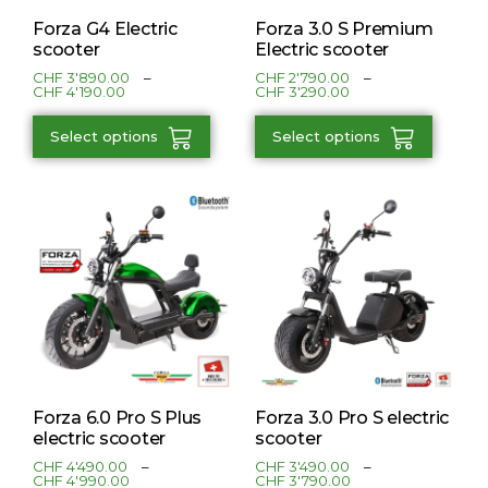
Forza G4 Electric
Forza 3.0 S Premium
scooter
Electric scooter
CHF
3'890.00
–
CHF
2'790.00
–
CHF
4'190.00
CHF
3'290.00
Select options
Select options
Forza 6.0 Pro S Plus
Forza 3.0 Pro S electric
electric scooter
scooter
CHF
4'490.00
–
CHF
3'490.00
–
CHF
4'990.00
CHF
3'790.00