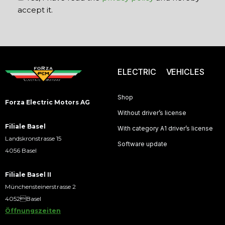
accept it.
ELECTRIC VEHICLES
Shop
Forza Electric Motors AG
Without driver’s license
Filiale Basel
With category A1 driver’s license
Landskronstrasse 15
Software update
4056 Basel
Filiale Basel II
Münchensteinerstrasse 2
4052Basel
Öffnungszeiten