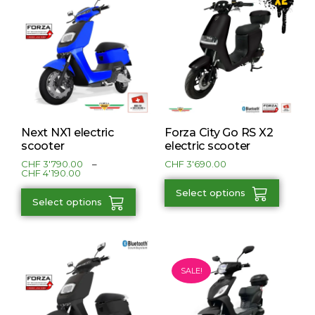
Next NX1 electric
Forza City Go RS X2
scooter
electric scooter
CHF
3'790.00
–
CHF
3'690.00
CHF
4'190.00
Select options
Select options
SALE!