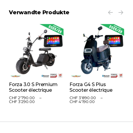
Verwandte Produkte
Forza 3.0 S Premium
Forza G4 S Plus
F
Scooter électrique
Scooter électrique
S
CHF
2'790.00
–
CHF
3'890.00
–
C
CHF
3'290.00
CHF
4'190.00
C