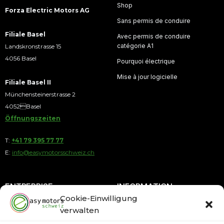
Shop
Forza Electric Motors AG
Sans permis de conduire
Filiale Basel
Avec permis de conduire
catégorie A1
Landskronstrasse 15
4056 Basel
Pourquoi électrique
Mise à jour logicielle
Filiale Basel II
Münchensteinerstrasse 2
4052Basel
Öffnungszeiten
T:
+41 79 395 77 77
E:
info@easymotorsschweiz.ch
ENTREPRISE
INFORMATION
Cookie-Einwilligung
verwalten
À propos de nous
Paiement par acomptes