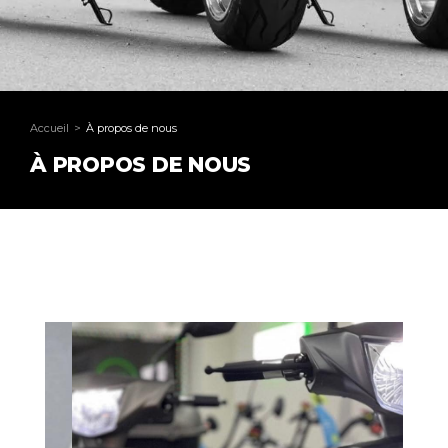
Accueil
À propos de nous
Vous êtes ici :
À PROPOS DE NOUS