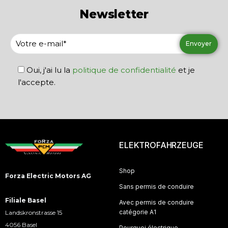
Newsletter
Oui, j'ai lu la
politique de confidentialité
et je
l'accepte.
ELEKTROFAHRZEUGE
Shop
Forza Electric Motors AG
Sans permis de conduire
Filiale Basel
Avec permis de conduire
catégorie A1
Landskronstrasse 15
4056 Basel
Pourquoi électrique