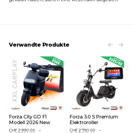
Verwandte Produkte
Forza City GO F1
Forza 3.0 S Premium
F
Modell 2026 New
Elektroroller
E
CHF
2'990.00
–
CHF
2'790.00
–
C