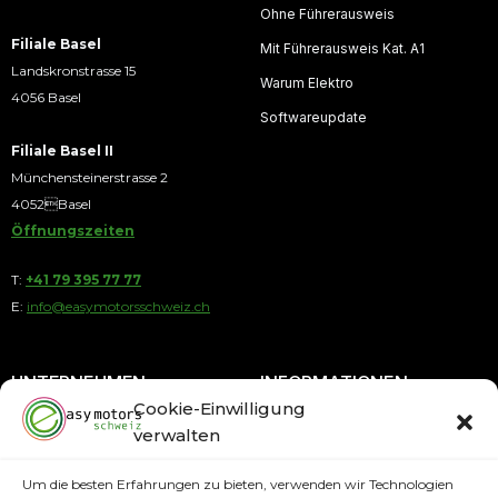
Ohne Führerausweis
Filiale Basel
Mit Führerausweis Kat. A1
Landskronstrasse 15
Warum Elektro
4056 Basel
Softwareupdate
Filiale Basel II
Münchensteinerstrasse 2
4052Basel
Öffnungszeiten
T:
+41 79 395 77 77
E:
info@easymotorsschweiz.ch
UNTERNEHMEN
INFORMATIONEN
Cookie-Einwilligung
verwalten
Über uns
Blog
Kontakt
Ratenkauf
Um die besten Erfahrungen zu bieten, verwenden wir Technologien