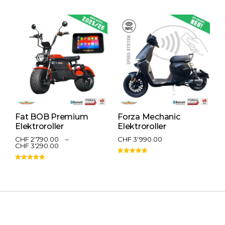
Fat BOB Premium
Forza Mechanic
F
Elektroroller
Elektroroller
E
CHF
2'790.00
–
CHF
3'990.00
C
CHF
3'290.00
Bewertet mit
Be
5.00
von 5
5
Bewertet mit
5.00
von 5