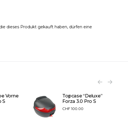
ie dieses Produkt gekauft haben, dürfen eine
be Vorne
Topcase “Deluxe”
o S
Forza 3.0 Pro S
CHF
100.00