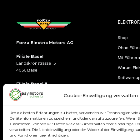
ELEKTROF
Shop
Forza Electric Motors AG
Ohne Führ
Filiale Basel
Mit Führera
Landskronstrasse 15
Warum Elek
4056 Basel
Softwareu
Filiale Basel II
Münchensteinerstrasse 2
Cookie-Einwilligung verwalten
4052Basel
Öffnungszeiten
Um die besten Erfahrungen zu bieten, verwenden wir Technologien wie 
T:
+41 79 395 77 77
Geräteinformationen zu speichern und/oder darauf zuzugreifen. Wenn Si
zustimmen, können wir Daten wie das Surfverhalten oder eindeutige IDs 
E:
info@easymotorsschweiz.ch
verarbeiten. Die Nichteinwilligung oder der Widerruf der Einwilligung
und Funktionen beeinträchtigen.