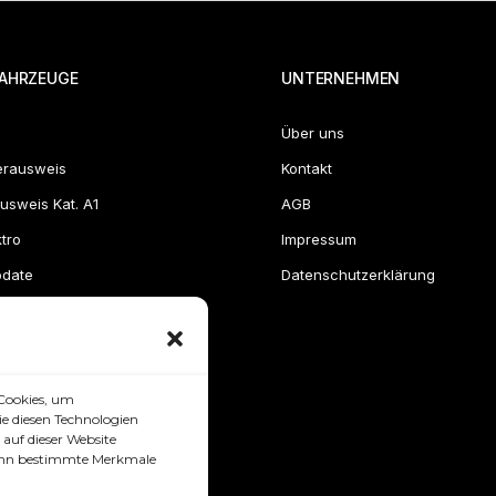
AHRZEUGE
UNTERNEHMEN
Über uns
erausweis
Kontakt
usweis Kat. A1
AGB
tro
Impressum
pdate
Datenschutzerklärung
Cookies, um
e diesen Technologien
auf dieser Website
 kann bestimmte Merkmale