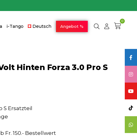
0
a
i-Tango
Deutsch
Angebot %
Volt Hinten Forza 3.0 Pro S
o S Ersatzteil
age
 Fr. 150.- Bestellwert