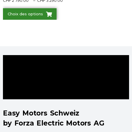
CHF
2'790.00
–
CHF
3'290.00
Choix des options
Easy Motors Schweiz
by Forza Electric Motors AG