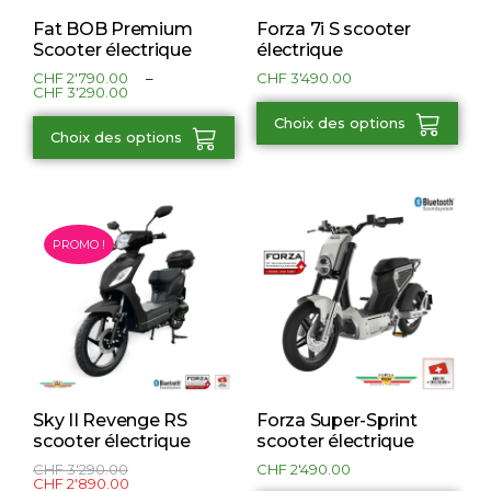
Fat BOB Premium
Forza 7i S scooter
Scooter électrique
électrique
CHF
2'790.00
–
CHF
3'490.00
CHF
3'290.00
Choix des options
Choix des options
PROMO !
Sky II Revenge RS
Forza Super-Sprint
scooter électrique
scooter électrique
CHF
3'290.00
CHF
2'490.00
CHF
2'890.00