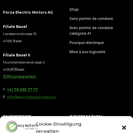
Shop
Forza Electric Motors AG
Sans permis de conduire
Filiale Basel
Avec permis de conduire
catégorie A1
Landskronstrasse 15
4056 Basel
Pourquoi électrique
Mise à jour logicielle
Filiale Basel II
Münchensteinerstrasse 2
4052Basel
Öffnungszeiten
T:
+41 79 395 77 77
E:
info@easymotorsschweiz.ch
ENTREPRISE
INFORMATION
Cookie-Einwilligung
verwalten
À propos de nous
Paiement par acomptes