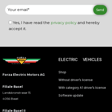
Yes, I have read the
privacy policy
and hereby
accept it.
ELECTRIC VEHICLES
Shop
Forza Electric Motors AG
Without driver’s license
Filiale Basel
With category A1 driver’s license
Landskronstrasse 15
Software update
4056 Basel
Filiale Basel II