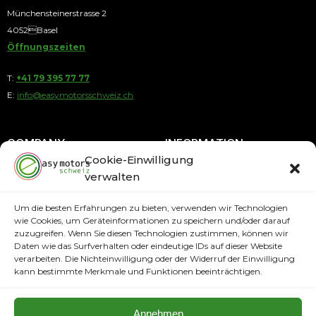
Münchensteinerstrasse 2
4052Basel
Öffnungszeiten
T:
+41 79 395 77 77
E:
info@easymotorsschweiz.ch
COMPANY
INFORMATION
Cookie-Einwilligung
verwalten
About us
Payment by Installments
Contact
Payment methods
Um die besten Erfahrungen zu bieten, verwenden wir Technologien
wie Cookies, um Geräteinformationen zu speichern und/oder darauf
Terms and Conditions
Shipping Information
zuzugreifen. Wenn Sie diesen Technologien zustimmen, können wir
Imprint
Daten wie das Surfverhalten oder eindeutige IDs auf dieser Website
PAYMENT METHODS
verarbeiten. Die Nichteinwilligung oder der Widerruf der Einwilligung
Data protection
kann bestimmte Merkmale und Funktionen beeinträchtigen.
Annehmen