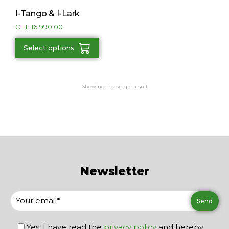
I-Tango & I-Lark
CHF
16'990.00
Select options
Showing the single result
Newsletter
Yes, I have read the
privacy policy
and hereby