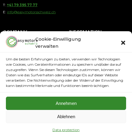
T:
+41 79 395 77 77
E:
info@easymotorsschweiz.ch
COMPANY
INFORMATION
Cookie-Einwilligung
verwalten
About us
Payment by Installments
Contact
Payment methods
Um die besten Erfahrungen zu bieten, verwenden wir Technologien
wie Cookies, um Geräteinformationen zu speichern und/oder darauf
Terms and Conditions
Shipping Information
zuzugreifen. Wenn Sie diesen Technologien zustimmen, können wir
Imprint
Daten wie das Surfverhalten oder eindeutige IDs auf dieser Website
PAYMENT METHODS
verarbeiten. Die Nichteinwilligung oder der Widerruf der Einwilligung
Data protection
kann bestimmte Merkmale und Funktionen beeinträchtigen.
Annehmen
Ablehnen
Copyright © 2024. All rights reserved easymotorsschweiz.ch
Full Service Agency
Data protection