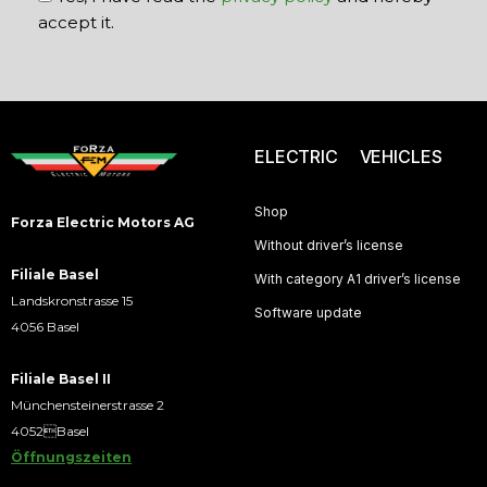
accept it.
ELECTRIC VEHICLES
Shop
Forza Electric Motors AG
Without driver’s license
Filiale Basel
With category A1 driver’s license
Landskronstrasse 15
Software update
4056 Basel
Filiale Basel II
Münchensteinerstrasse 2
4052Basel
Öffnungszeiten