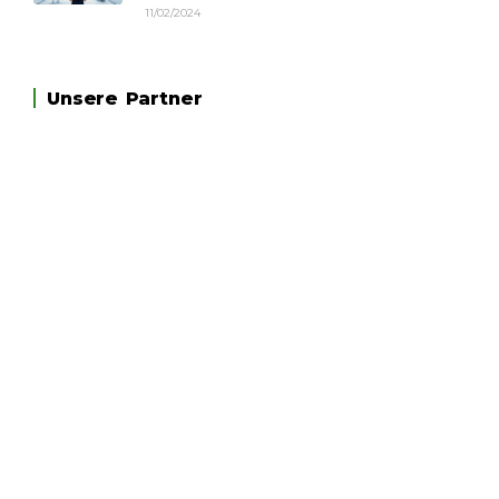
11/02/2024
Unsere Partner
forzacitygo.ch
WIR EMPFEHLEN