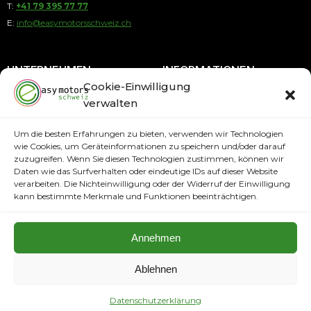
T:
+41 79 395 77 77
E:
info@easymotorsschweiz.ch
UNTERNEHMEN
INFORMATIONEN
Cookie-Einwilligung
verwalten
Über uns
Blog
Kontakt
Ratenkauf
Um die besten Erfahrungen zu bieten, verwenden wir Technologien
wie Cookies, um Geräteinformationen zu speichern und/oder darauf
AGB
Service
zuzugreifen. Wenn Sie diesen Technologien zustimmen, können wir
Impressum
Daten wie das Surfverhalten oder eindeutige IDs auf dieser Website
ZAHLUNGSMETODEN
verarbeiten. Die Nichteinwilligung oder der Widerruf der Einwilligung
Datenschutzerklärung
kann bestimmte Merkmale und Funktionen beeinträchtigen.
Annehmen
Ablehnen
Copyright © 2024. Alle Rechte vorbehalten easymotorsschweiz.ch
Full Service Agency
Datenschutzerklärung