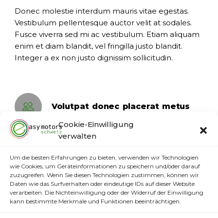
Donec molestie interdum mauris vitae egestas.
Vestibulum pellentesque auctor velit at sodales.
Fusce viverra sed mi ac vestibulum. Etiam aliquam
enim et diam blandit, vel fringilla justo blandit.
Integer a ex non justo dignissim sollicitudin.
Volutpat donec placerat metus
Cookie-Einwilligung
verwalten
Nunc vel tellus sed arcu lacinia
placerat sed at quama
Um die besten Erfahrungen zu bieten, verwenden wir Technologien
wie Cookies, um Geräteinformationen zu speichern und/oder darauf
zuzugreifen. Wenn Sie diesen Technologien zustimmen, können wir
Class aptent taciti
Daten wie das Surfverhalten oder eindeutige IDs auf dieser Website
verarbeiten. Die Nichteinwilligung oder der Widerruf der Einwilligung
kann bestimmte Merkmale und Funktionen beeinträchtigen.
Class litora torquent lorem ipsum