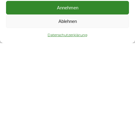
for arcu lacinia
Annehmen
Ablehnen
Datenschutzerklärung
Results
Suspendisse nec vulputate nulla iaculis eu potenti
dolor amet aptent taciti sociosqu. Class aptent
taciti sociosqu ad litora torquent per conubia
nostra, per inceptos himenaeos. In vel varius
esteu!