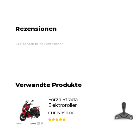
Rezensionen
Es gibt noch keine Rezensionen.
Verwandte Produkte
Forza Strada
Elektroroller
CHF
6'990.00
Bewertet mit
5.00
von 5