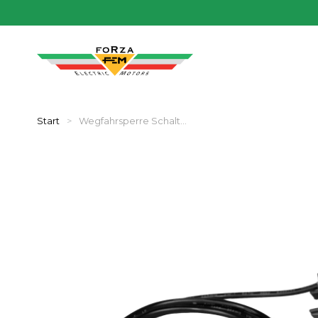
Start
Wegfahrsperre Schalt…
Sie befinden sich hier: