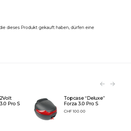
ie dieses Produkt gekauft haben, dürfen eine
12Volt
Topcase “Deluxe”
3.0 Pro S
Forza 3.0 Pro S
CHF
100.00