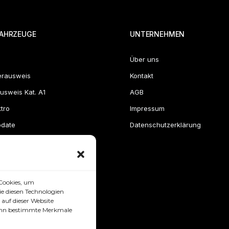
AHRZEUGE
UNTERNEHMEN
Über uns
erausweis
Kontakt
usweis Kat. A1
AGB
tro
Impressum
pdate
Datenschutzerklärung
Cookies, um
e diesen Technologien
auf dieser Website
 kann bestimmte Merkmale