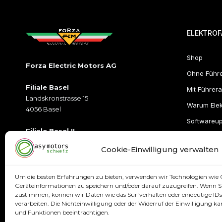
ELEKTROF
Shop
Forza Electric Motors AG
Ohne Führ
Filiale Basel
Mit Führera
Landskronstrasse 15
Warum Elek
4056 Basel
Softwareu
Filiale Basel II
Münchensteinerstrasse 2
Cookie-Einwilligung verwalten
4052Basel
Öffnungszeiten
Um die besten Erfahrungen zu bieten, verwenden wir Technologien wie 
T:
+41 79 395 77 77
Geräteinformationen zu speichern und/oder darauf zuzugreifen. Wenn Si
zustimmen, können wir Daten wie das Surfverhalten oder eindeutige IDs 
E:
info@easymotorsschweiz.ch
verarbeiten. Die Nichteinwilligung oder der Widerruf der Einwilligung
und Funktionen beeinträchtigen.