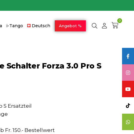
0
a
i-Tango
Deutsch
Angebot %
 Schalter Forza 3.0 Pro S
o S Ersatzteil
age
 Fr. 150.- Bestellwert