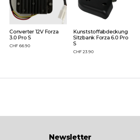
er
Converter 12V Forza
Kunststoffabdeckung
L
3.0 Pro S
Sitzbank Forza 6.0 Pro
L
S
3
CHF
66.90
CHF
23.90
C
Newsletter