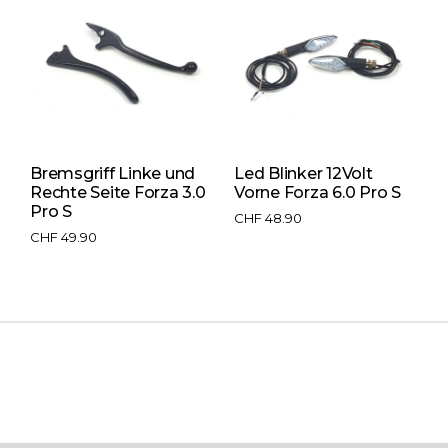
Bremsgriff Linke und
Led Blinker 12Volt
B
Rechte Seite Forza 3.0
Vorne Forza 6.0 Pro S
R
Pro S
P
CHF
48.90
CHF
49.90
C