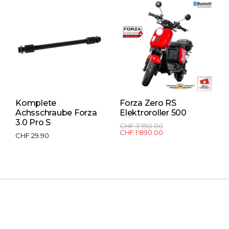
Komplete
Forza Zero RS
F
Achsschraube Forza
Elektroroller 500
E
3.0 Pro S
CHF
3'190.00
C
CHF
1'890.00
C
CHF
29.90
Be
5