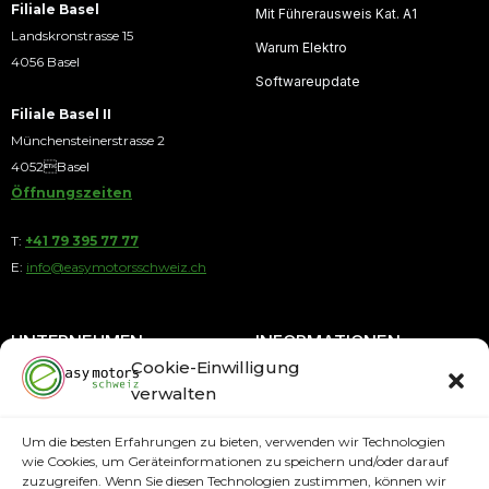
Filiale Basel
Mit Führerausweis Kat. A1
Landskronstrasse 15
Warum Elektro
4056 Basel
Softwareupdate
Filiale Basel II
Münchensteinerstrasse 2
4052Basel
Öffnungszeiten
T:
+41 79 395 77 77
E:
info@easymotorsschweiz.ch
UNTERNEHMEN
INFORMATIONEN
Cookie-Einwilligung
verwalten
Über uns
Blog
Kontakt
Ratenkauf
Um die besten Erfahrungen zu bieten, verwenden wir Technologien
wie Cookies, um Geräteinformationen zu speichern und/oder darauf
AGB
Service
zuzugreifen. Wenn Sie diesen Technologien zustimmen, können wir