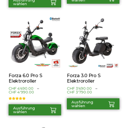
wählen
Forza 6.0 Pro S
Forza 3.0 Pro S
Elektroroller
Elektroroller
CHF
4'490.00
–
CHF
3'490.00
–
CHF
4'990.00
CHF
3'790.00
Ausführung
Bewertet mit
wählen
5.00
von 5
Ausführung
wählen