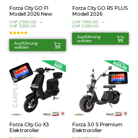
Forza City GO F1
Forza City GO RS PLUS
Modell 2026 New
Modell 2026
CHF
2'990.00
–
CHF
1'990.00
–
CHF
3'290.00
CHF
2'290.00
Ausführung
Bewertet mit
wählen
5.00
von 5
Ausführung
wählen
Forza City Go X3
Forza 3.0 S Premium
Elektroroller
Elektroroller