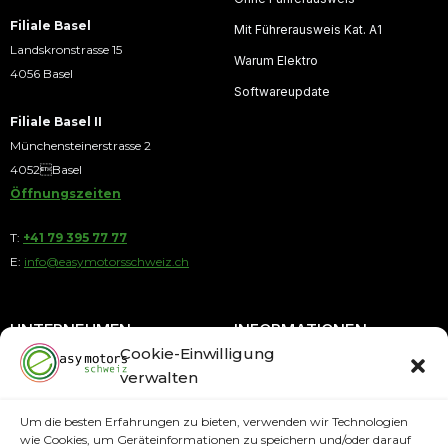
Filiale Basel
Mit Führerausweis Kat. A1
Landskronstrasse 15
Warum Elektro
4056 Basel
Softwareupdate
Filiale Basel II
Münchensteinerstrasse 2
4052Basel
Öffnungszeiten
T:
+41 79 395 77 77
E:
info@easymotorsschweiz.ch
UNTERNEHMEN
INFORMATIONEN
Cookie-Einwilligung
verwalten
Über uns
Blog
Kontakt
Ratenkauf
Um die besten Erfahrungen zu bieten, verwenden wir Technologien
wie Cookies, um Geräteinformationen zu speichern und/oder darauf
AGB
Service