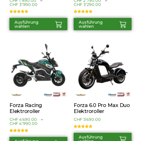
CHF
1'990.00
–
CHF
2'790.00
–
CHF
3'990.00
CHF
3'290.00
Bewertet mit
Bewertet mit
5.00
von 5
5.00
von 5
Ausführung
Ausführung
wählen
wählen
Forza Racing
Forza 6.0 Pro Max Duo
Elektroroller
Elektroroller
CHF
4'490.00
–
CHF
5'490.00
CHF
4'990.00
Bewertet mit
5.00
von 5
Bewertet mit
Ausführung
5.00
von 5
Ausführung
wählen