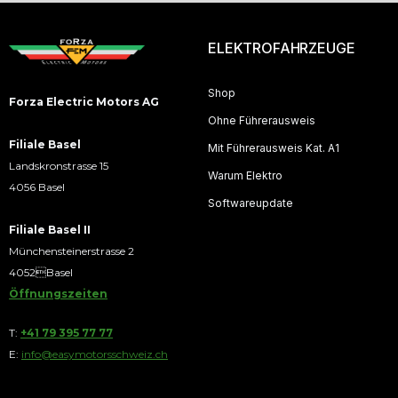
ELEKTROFAHRZEUGE
Shop
Forza Electric Motors AG
Ohne Führerausweis
Filiale Basel
Mit Führerausweis Kat. A1
Landskronstrasse 15
Warum Elektro
4056 Basel
Softwareupdate
Filiale Basel II
Münchensteinerstrasse 2
4052Basel
Öffnungszeiten
T:
+41 79 395 77 77
E:
info@easymotorsschweiz.ch