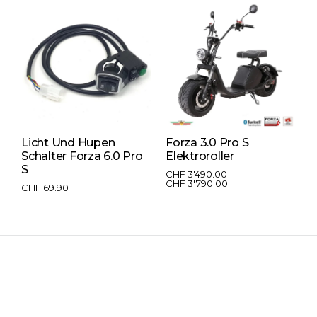
Licht Und Hupen
Forza 3.0 Pro S
W
Schalter Forza 6.0 Pro
Elektroroller
S
S
S
CHF
3'490.00
–
CHF
3'790.00
CHF
69.90
C