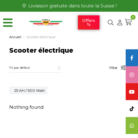
Livraison gratuite dans toute la Suisse !
0
Offers
%
Accueil
Scooter électrique
Vous êtes ici :
Scooter électrique
Filter
25 AH / 500 Watt
Nothing found