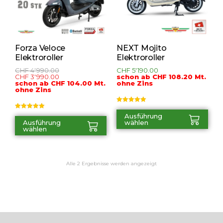
Forza Veloce
NEXT Mojito
Elektroroller
Elektroroller
CHF
4'990.00
CHF
5'190.00
CHF
3'990.00
schon ab CHF 108.20 Mt.
schon ab CHF 104.00 Mt.
ohne Zins
ohne Zins
Bewertet mit
5.00
von 5
Bewertet mit
Ausführung
5.00
von 5
Ausführung
wählen
wählen
Alle 2 Ergebnisse werden angezeigt