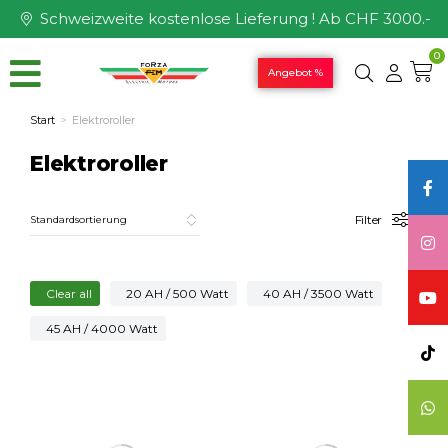
Schweizweite kostenlose Lieferung ! Ab CHF 3000.-
0
Angebot %
Start
Elektroroller
Sie befinden sich hier:
Elektroroller
Filter
Clear all
20 AH / 500 Watt
40 AH / 3500 Watt
45 AH / 4000 Watt