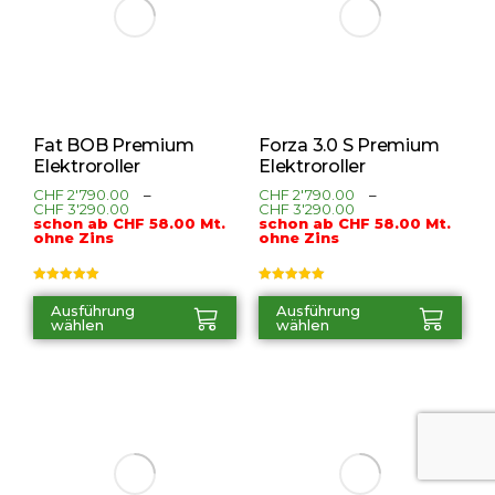
Fat BOB Premium
Forza 3.0 S Premium
Elektroroller
Elektroroller
CHF
2'790.00
–
CHF
2'790.00
–
CHF
3'290.00
CHF
3'290.00
schon ab CHF 58.00 Mt.
schon ab CHF 58.00 Mt.
ohne Zins
ohne Zins
Bewertet mit
Bewertet mit
5.00
von 5
5.00
von 5
Ausführung
Ausführung
wählen
wählen