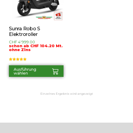
Sunra Robo S
Elektroroller
CHF
4'999.00
schon ab CHF 104.20 Mt.
ohne Zins
Bewertet mit
5.00
von 5
Ausführung
wählen
Einzelnes Ergebnis wird angezeigt