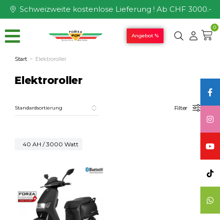
Schweizweite kostenlose Lieferung ! Ab CHF 3000.-
0
Angebot %
Start
Elektroroller
Sie befinden sich hier:
Elektroroller
Filter
40 AH / 3000 Watt