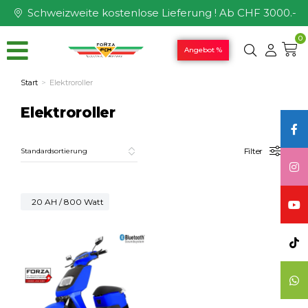
Schweizweite kostenlose Lieferung ! Ab CHF 3000.-
0
Angebot %
Start
Elektroroller
Sie befinden sich hier:
Elektroroller
Filter
20 AH / 800 Watt