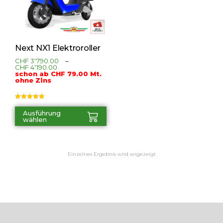
Next NX1 Elektroroller
CHF
3'790.00
–
CHF
4'190.00
schon ab CHF 79.00 Mt.
ohne Zins
Bewertet mit
5.00
von 5
Ausführung
wählen
Einzelnes Ergebnis wird angezeigt