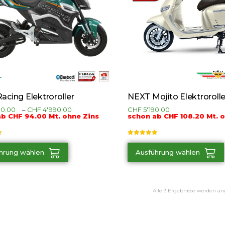
acing Elektroroller
NEXT Mojito Elektrorolle
90.00
–
CHF
4'990.00
CHF
5'190.00
b CHF 94.00 Mt. ohne Zins
schon ab CHF 108.20 Mt. 
t
Bewertet mit
5.00
von 5
hrung wählen
Ausführung wählen
Alle 3 Ergebnisse werden an