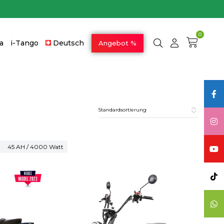
0
a
i-Tango
Deutsch
Angebot %
45 AH / 4000 Watt