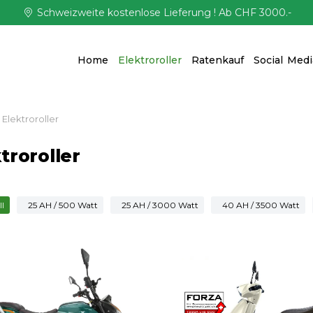
Schweizweite kostenlose Lieferung ! Ab CHF 3000.-
Home
Elektroroller
Ratenkauf
Social Medi
Elektroroller
nden sich hier:
troroller
ll
25 AH / 500 Watt
25 AH / 3000 Watt
40 AH / 3500 Watt