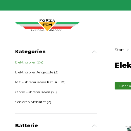
Start
Sie befi
Kategorien
Elektroroller
(24)
Elek
Elektroroller Angebote
(3)
Mit Führerausweis Kat. A1
(10)
Clear a
Ohne Führerausweis
(21)
Senioren Mobilität
(2)
Batterie