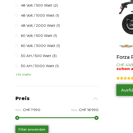
48 Volt / 500 Watt
(2)
48 Volt / 1000 Watt
(1)
48 Volt / 2000 Watt
(1)
60 Volt / 500 Watt
(1)
60 Volt / 3000 Watt
(1)
30 AH / 500 Watt
(3)
Forza R
CHF
4'4
30 AH / 3000 Watt
(1)
schon a
+14 mehr
Bewertet mi
5.00
von 5
Ausfü
Preis
CHF 1'990
CHF 16'990
Min:
Max:
Filter anwenden