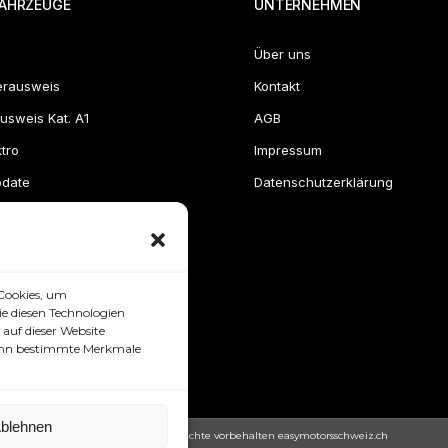
AHRZEUGE
UNTERNEHMEN
Über uns
erausweis
Kontakt
usweis Kat. A1
AGB
tro
Impressum
pdate
Datenschutzerklärung
Cookies, um
e diesen Technologien
auf dieser Website
 kann bestimmte Merkmale
blehnen
Copyright © 2024. Alle Rechte vorbehalten easymotorsschweiz.ch