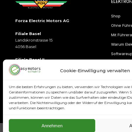
ELEKTROF
Shop
Forza Electric Motors AG
Ohne Führ
Filiale Basel
Mit Führera
Landskronstrasse 15
Warum Elek
4056 Basel
Softwareu
Filiale Basel II
Münchensteinerstrasse 2
Cookie-Einwilligung verwalten
4052Basel
Öffnungszeiten
Um die besten Erfahrungen zu bieten, verwenden wir Technologien wie 
T:
+41 79 395 77 77
Geräteinformationen zu speichern und/oder darauf zuzugreifen. Wenn Si
zustimmen, können wir Daten wie das Surfverhalten oder eindeutige IDs 
E:
info@easymotorsschweiz.ch
verarbeiten. Die Nichteinwilligung oder der Widerruf der Einwilligung
und Funktionen beeinträchtigen.
Annehmen
A