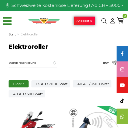
Schweizweite kostenlose Lieferung ! Ab CHF 3000.-
0
Angebot %
Start
Elektroroller
Sie befinden sich hier:
Elektroroller
Filter
Clear all
115 AH / 7000 Watt
40 AH / 3500 Watt
40 AH / 500 Watt