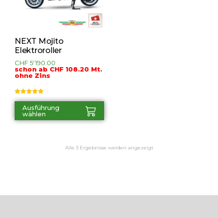
NEXT Mojito
Elektroroller
CHF
5'190.00
schon ab CHF 108.20 Mt.
ohne Zins
Bewertet mit
5.00
von 5
Ausführung
wählen
Alle 3 Ergebnisse werden angezeigt