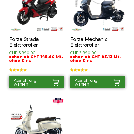
Forza Strada
Forza Mechanic
Elektroroller
Elektroroller
CHF
6'990.00
CHF
3'990.00
schon ab CHF 145.60 Mt.
schon ab CHF 83.13 Mt.
ohne Zins
ohne Zins
Bewertet mit
Bewertet mit
5.00
von 5
5.00
von 5
Ausführung
Ausführung
wählen
wählen