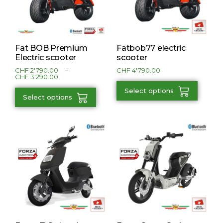
Fat BOB Premium
Fatbob77 electric
Electric scooter
scooter
CHF
2'790.00
–
CHF
4'790.00
CHF
3'290.00
Select options
Select options