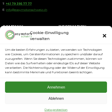
T:
+41 79 395 77 77
E:
info@easymotorsschweiz.ch
COMPANY
INFORMATION
Cookie-Einwilligung
verwalten
About us
Payment by Installments
Contact
Payment methods
Um die besten Erfahrungen zu bieten, verwenden wir Technologien
wie Cookies, um Geräteinformationen zu speichern und/oder darauf
Terms and Conditions
Shipping Information
zuzugreifen. Wenn Sie diesen Technologien zustimmen, können wir
Imprint
Daten wie das Surfverhalten oder eindeutige IDs auf dieser Website
PAYMENT METHODS
verarbeiten. Die Nichteinwilligung oder der Widerruf der Einwilligung
Data protection
kann bestimmte Merkmale und Funktionen beeinträchtigen.
Annehmen
Ablehnen
Copyright © 2024. All rights reserved easymotorsschweiz.ch
Full Service Agency
Data protection