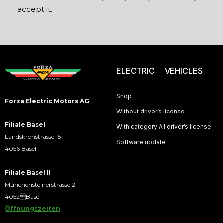
accept it.
ELECTRIC VEHICLES
Shop
Forza Electric Motors AG
Without driver’s license
Filiale Basel
With category A1 driver’s license
Landskronstrasse 15
Software update
4056 Basel
Filiale Basel II
Münchensteinerstrasse 2
4052Basel
Öffnungszeiten