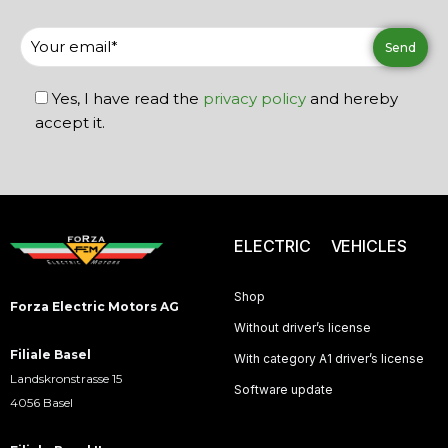
Yes, I have read the
privacy policy
and hereby
accept it.
ELECTRIC VEHICLES
Shop
Forza Electric Motors AG
Without driver’s license
Filiale Basel
With category A1 driver’s license
Landskronstrasse 15
Software update
4056 Basel