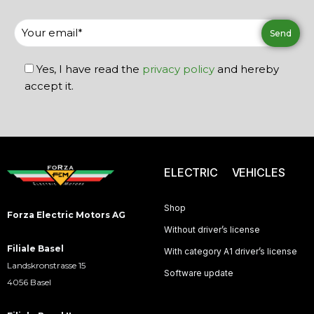
Yes, I have read the
privacy policy
and hereby
accept it.
ELECTRIC VEHICLES
Shop
Forza Electric Motors AG
Without driver’s license
Filiale Basel
With category A1 driver’s license
Landskronstrasse 15
Software update
4056 Basel