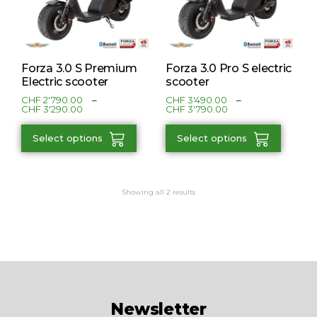
Forza 3.0 S Premium
Forza 3.0 Pro S electric
Electric scooter
scooter
CHF
2'790.00
–
CHF
3'490.00
–
CHF
3'290.00
CHF
3'790.00
Select options
Select options
Showing all 2 results
Newsletter